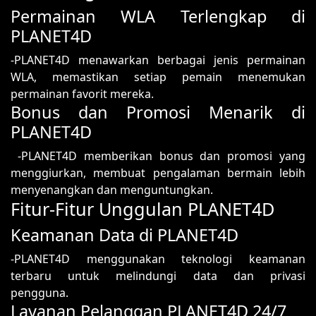
Permainan WLA Terlengkap di
PLANET4D
-PLANET4D menawarkan berbagai jenis permainan
WLA, memastikan setiap pemain menemukan
permainan favorit mereka.
Bonus dan Promosi Menarik di
PLANET4D
-PLANET4D memberikan bonus dan promosi yang
menggiurkan, membuat pengalaman bermain lebih
menyenangkan dan menguntungkan.
Fitur-Fitur Unggulan PLANET4D
Keamanan Data di PLANET4D
-PLANET4D menggunakan teknologi keamanan
terbaru untuk melindungi data dan privasi
pengguna.
Layanan Pelanggan PLANET4D 24/7