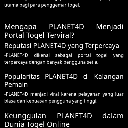
utama bagi para penggemar togel.
Mengapa PLANET4D Menjadi
Portal Togel Terviral?
Reputasi PLANET4D yang Terpercaya
-PLANET4D dikenal sebagai portal togel yang
terpercaya dengan banyak pengguna setia.
Popularitas PLANET4D di Kalangan
Pemain
-PLANET4D menjadi viral karena pelayanan yang luar
biasa dan kepuasan pengguna yang tinggi.
Keunggulan PLANET4D dalam
Dunia Togel Online